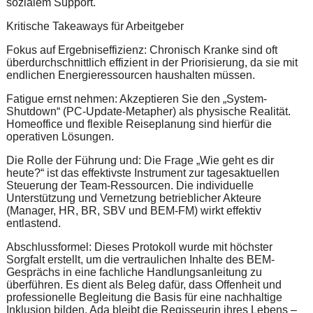
sozialem Support.
Kritische Takeaways für Arbeitgeber
Fokus auf Ergebniseffizienz: Chronisch Kranke sind oft
überdurchschnittlich effizient in der Priorisierung, da sie mit
endlichen Energieressourcen haushalten müssen.
Fatigue ernst nehmen: Akzeptieren Sie den „System-
Shutdown“ (PC-Update-Metapher) als physische Realität.
Homeoffice und flexible Reiseplanung sind hierfür die
operativen Lösungen.
Die Rolle der Führung und: Die Frage „Wie geht es dir
heute?“ ist das effektivste Instrument zur tagesaktuellen
Steuerung der Team-Ressourcen. Die individuelle
Unterstützung und Vernetzung betrieblicher Akteure
(Manager, HR, BR, SBV und BEM-FM) wirkt effektiv
entlastend.
Abschlussformel: Dieses Protokoll wurde mit höchster
Sorgfalt erstellt, um die vertraulichen Inhalte des BEM-
Gesprächs in eine fachliche Handlungsanleitung zu
überführen. Es dient als Beleg dafür, dass Offenheit und
professionelle Begleitung die Basis für eine nachhaltige
Inklusion bilden. Ada bleibt die Regisseurin ihres Lebens –