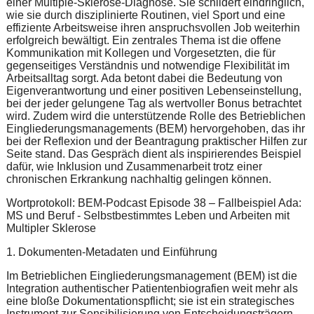
einer Multiple-Sklerose-Diagnose. Sie schildert eindringlich,
wie sie durch disziplinierte Routinen, viel Sport und eine
effiziente Arbeitsweise ihren anspruchsvollen Job weiterhin
erfolgreich bewältigt. Ein zentrales Thema ist die offene
Kommunikation mit Kollegen und Vorgesetzten, die für
gegenseitiges Verständnis und notwendige Flexibilität im
Arbeitsalltag sorgt. Ada betont dabei die Bedeutung von
Eigenverantwortung und einer positiven Lebenseinstellung,
bei der jeder gelungene Tag als wertvoller Bonus betrachtet
wird. Zudem wird die unterstützende Rolle des Betrieblichen
Eingliederungsmanagements (BEM) hervorgehoben, das ihr
bei der Reflexion und der Beantragung praktischer Hilfen zur
Seite stand. Das Gespräch dient als inspirierendes Beispiel
dafür, wie Inklusion und Zusammenarbeit trotz einer
chronischen Erkrankung nachhaltig gelingen können.
Wortprotokoll: BEM-Podcast Episode 38 – Fallbeispiel Ada:
MS und Beruf - Selbstbestimmtes Leben und Arbeiten mit
Multipler Sklerose
1. Dokumenten-Metadaten und Einführung
Im Betrieblichen Eingliederungsmanagement (BEM) ist die
Integration authentischer Patientenbiografien weit mehr als
eine bloße Dokumentationspflicht; sie ist ein strategisches
Instrument zur Sensibilisierung von Entscheidungsträgern.