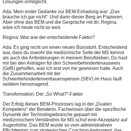
Lösungen ermöglicht.
Ada: Mein erster Gedanke zur BEM-Einladung war: „Das
brauche ich gar nicht“. Und dann dieser Berg an Papieren.
Aber ohne das BEM und die Gespräche mit dir, Regina,
wäre ich heute nicht so weit.
Regina: Was war der entscheidende Faktor?
Ada: Es ging nicht um einen neuen Bürostuhl. Entscheidend
war, dass du sowohl die medizinische Seite der MS kennst
als auch die Anforderungen in meinem Berufsleben. Du hast
mir bei den Anträgen für den Schwerbehindertenausweis
(GdB) geholfen, was ich erst von mir gewiesen hatte. Auch
die Zusammenarbeit mit der
Schwerbehindertenvertrauensperson (SBV) im Haus läuft
seitdem hervorragend.
Transformation: Der „So What?“-Faktor
Der Erfolg dieses BEM-Prozesses lag in der „Dualen
Kompetenz“ der Beraterin. Fachwissen über die spezifische
Dynamik der Technologiebranche gepaart mit
medizinischem Verständnis für MS schuf eine Akzeptanz auf
Augenhöhe. Das BEM wurde so vom administrativen
Pflichttermin zum strategischen Coaching-Instrument, das